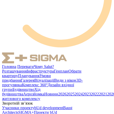
Головна
Переваги
Чому Salut?
Розташування
Інфраструктура
Генплан
Обрати
квартиру
Планування
Умови
придбання
Галерея
Візуалізації
Види з вікон
3D-
прогулянка
Комплекс 360°
Дизайн вхідної
групи
Будівництво
Хід
будівництва
Аерозйомка
Новини
2026
2025
2024
2023
2022
2021
202
житлового комплексу
Зворотній зв’язок
Учасники проекту
bUd development
Baust
Architects
SIGMA+
Проекти bUd