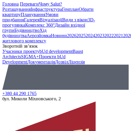
Головна
Переваги
Чому Salut?
Розташування
Інфраструктура
Генплан
Обрати
квартиру
Планування
Умови
придбання
Галерея
Візуалізації
Види з вікон
3D-
прогулянка
Комплекс 360°
Дизайн вхідної
групи
Будівництво
Хід
будівництва
Аерозйомка
Новини
2026
2025
2024
2023
2022
2021
202
житлового комплексу
Зворотній зв’язок
Учасники проекту
bUd development
Baust
Architects
SIGMA+
Проекти bUd
Development
Документація
Дозвіл
Ліцензія
+380 44 290 1765
бул. Миколи Міхновського, 2