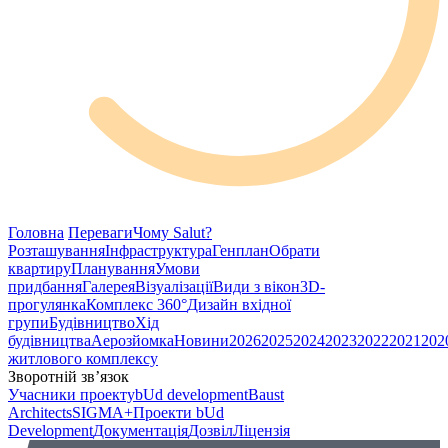
Головна
Переваги
Чому Salut?
Розташування
Інфраструктура
Генплан
Обрати
квартиру
Планування
Умови
придбання
Галерея
Візуалізації
Види з вікон
3D-
прогулянка
Комплекс 360°
Дизайн вхідної
групи
Будівництво
Хід
будівництва
Аерозйомка
Новини
2026
2025
2024
2023
2022
2021
202
житлового комплексу
Зворотній зв’язок
Учасники проекту
bUd development
Baust
Architects
SIGMA+
Проекти bUd
Development
Документація
Дозвіл
Ліцензія