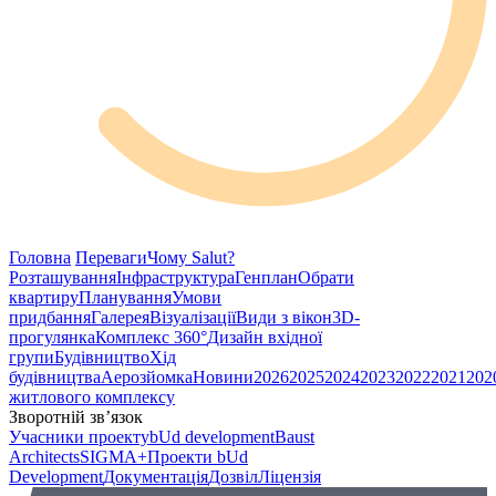
Головна
Переваги
Чому Salut?
Розташування
Інфраструктура
Генплан
Обрати
квартиру
Планування
Умови
придбання
Галерея
Візуалізації
Види з вікон
3D-
прогулянка
Комплекс 360°
Дизайн вхідної
групи
Будівництво
Хід
будівництва
Аерозйомка
Новини
2026
2025
2024
2023
2022
2021
202
житлового комплексу
Зворотній зв’язок
Учасники проекту
bUd development
Baust
Architects
SIGMA+
Проекти bUd
Development
Документація
Дозвіл
Ліцензія