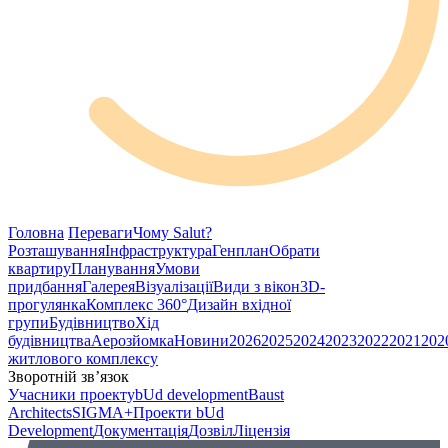
Головна
Переваги
Чому Salut?
Розташування
Інфраструктура
Генплан
Обрати
квартиру
Планування
Умови
придбання
Галерея
Візуалізації
Види з вікон
3D-
прогулянка
Комплекс 360°
Дизайн вхідної
групи
Будівництво
Хід
будівництва
Аерозйомка
Новини
2026
2025
2024
2023
2022
2021
202
житлового комплексу
Зворотній зв’язок
Учасники проекту
bUd development
Baust
Architects
SIGMA+
Проекти bUd
Development
Документація
Дозвіл
Ліцензія