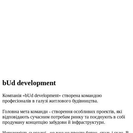
bUd development
Компанія «bUd development» створена командою
професіоналів в галузі житлового будівництва.
Головна мета команди - створення особливих проектів, які
відповідають сучасним потребам ринку та поєднують в собі
продуману концепцію забудови й інфраструктури.
Нерухомість сьогодні - це вже не просто бетон, сталь і скло. В