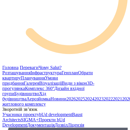
Головна
Переваги
Чому Salut?
Розташування
Інфраструктура
Генплан
Обрати
квартиру
Планування
Умови
придбання
Галерея
Візуалізації
Види з вікон
3D-
прогулянка
Комплекс 360°
Дизайн вхідної
групи
Будівництво
Хід
будівництва
Аерозйомка
Новини
2026
2025
2024
2023
2022
2021
202
житлового комплексу
Зворотній зв’язок
Учасники проекту
bUd development
Baust
Architects
SIGMA+
Проекти bUd
Development
Документація
Дозвіл
Ліцензія