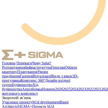
Головна
Переваги
Чому Salut?
Розташування
Інфраструктура
Генплан
Обрати
квартиру
Планування
Умови
придбання
Галерея
Візуалізації
Види з вікон
3D-
прогулянка
Комплекс 360°
Дизайн вхідної
групи
Будівництво
Хід
будівництва
Аерозйомка
Новини
2026
2025
2024
2023
2022
2021
202
житлового комплексу
Зворотній зв’язок
Учасники проекту
bUd development
Baust
Architects
SIGMA+
Проекти bUd