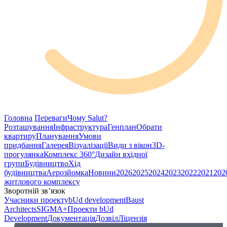
Головна
Переваги
Чому Salut?
Розташування
Інфраструктура
Генплан
Обрати
квартиру
Планування
Умови
придбання
Галерея
Візуалізації
Види з вікон
3D-
прогулянка
Комплекс 360°
Дизайн вхідної
групи
Будівництво
Хід
будівництва
Аерозйомка
Новини
2026
2025
2024
2023
2022
2021
202
житлового комплексу
Зворотній зв’язок
Учасники проекту
bUd development
Baust
Architects
SIGMA+
Проекти bUd
Development
Документація
Дозвіл
Ліцензія