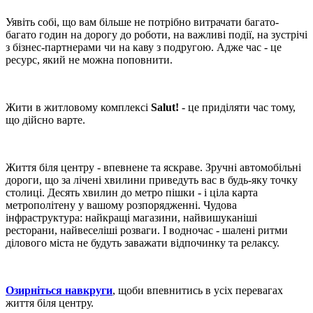
Уявіть собі, що вам більше не потрібно витрачати багато-
багато годин на дорогу до роботи, на важливі події, на зустрічі
з бізнес-партнерами чи на каву з подругою. Адже час - це
ресурс, який не можна поповнити.
Жити в житловому комплексі
Salut!
- це приділяти час тому,
що дійсно варте.
Життя біля центру - впевнене та яскраве. Зручні автомобільні
дороги, що за лічені хвилини приведуть вас в будь-яку точку
столиці. Десять хвилин до метро пішки - і ціла карта
метрополітену у вашому розпорядженні. Чудова
інфраструктура: найкращі магазини, найвишуканіші
ресторани, найвеселіші розваги. І водночас - шалені ритми
ділового міста не будуть заважати відпочинку та релаксу.
Озирніться навкруги
, щоби впевнитись в усіх перевагах
життя біля центру.