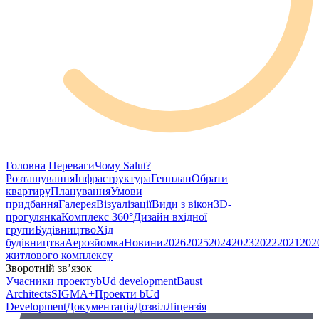
Головна
Переваги
Чому Salut?
Розташування
Інфраструктура
Генплан
Обрати
квартиру
Планування
Умови
придбання
Галерея
Візуалізації
Види з вікон
3D-
прогулянка
Комплекс 360°
Дизайн вхідної
групи
Будівництво
Хід
будівництва
Аерозйомка
Новини
2026
2025
2024
2023
2022
2021
202
житлового комплексу
Зворотній зв’язок
Учасники проекту
bUd development
Baust
Architects
SIGMA+
Проекти bUd
Development
Документація
Дозвіл
Ліцензія