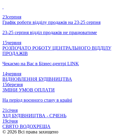
23
серпня
Графік роботи відділу продажів на 23-25 серпня
23-25 серпня відділ продажів не працюватиме
15
червня
РОЗПОЧАТО РОБОТУ ЦЕНТРАЛЬНОГО ВІДДІЛУ
ПРОДАЖІВ
Чекаємо на Вас в Бізнес-центрі LINK
14
червня
ВІДНОВЛЕННЯ БУДІВНИЦТВА
15
березня
ЗМІНИ УМОВ ОПЛАТИ
На період воєнного стану в країні
21
січня
ХІД БУДІВНИЦТВА - СІЧЕНЬ
19
січня
СВЯТО ВОДОХРЕЩА
© 2026 Всі права захищено