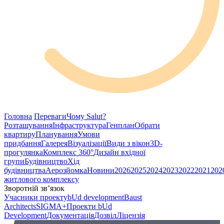
Головна
Переваги
Чому Salut?
Розташування
Інфраструктура
Генплан
Обрати
квартиру
Планування
Умови
придбання
Галерея
Візуалізації
Види з вікон
3D-
прогулянка
Комплекс 360°
Дизайн вхідної
групи
Будівництво
Хід
будівництва
Аерозйомка
Новини
2026
2025
2024
2023
2022
2021
202
житлового комплексу
Зворотній зв’язок
Учасники проекту
bUd development
Baust
Architects
SIGMA+
Проекти bUd
Development
Документація
Дозвіл
Ліцензія