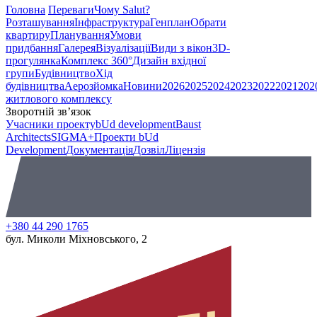
Головна
Переваги
Чому Salut?
Розташування
Інфраструктура
Генплан
Обрати
квартиру
Планування
Умови
придбання
Галерея
Візуалізації
Види з вікон
3D-
прогулянка
Комплекс 360°
Дизайн вхідної
групи
Будівництво
Хід
будівництва
Аерозйомка
Новини
2026
2025
2024
2023
2022
2021
202
житлового комплексу
Зворотній зв’язок
Учасники проекту
bUd development
Baust
Architects
SIGMA+
Проекти bUd
Development
Документація
Дозвіл
Ліцензія
+380 44 290 1765
бул. Миколи Міхновського, 2