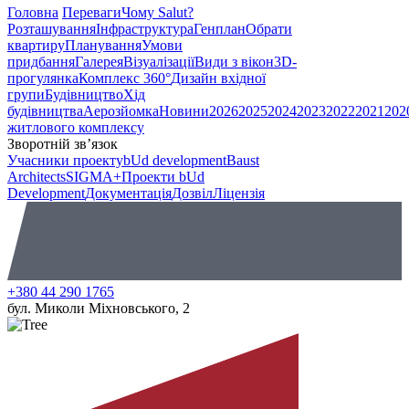
Головна
Переваги
Чому Salut?
Розташування
Інфраструктура
Генплан
Обрати
квартиру
Планування
Умови
придбання
Галерея
Візуалізації
Види з вікон
3D-
прогулянка
Комплекс 360°
Дизайн вхідної
групи
Будівництво
Хід
будівництва
Аерозйомка
Новини
2026
2025
2024
2023
2022
2021
202
житлового комплексу
Зворотній зв’язок
Учасники проекту
bUd development
Baust
Architects
SIGMA+
Проекти bUd
Development
Документація
Дозвіл
Ліцензія
+380 44 290 1765
бул. Миколи Міхновського, 2