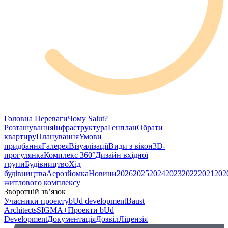
Головна
Переваги
Чому Salut?
Розташування
Інфраструктура
Генплан
Обрати
квартиру
Планування
Умови
придбання
Галерея
Візуалізації
Види з вікон
3D-
прогулянка
Комплекс 360°
Дизайн вхідної
групи
Будівництво
Хід
будівництва
Аерозйомка
Новини
2026
2025
2024
2023
2022
2021
202
житлового комплексу
Зворотній зв’язок
Учасники проекту
bUd development
Baust
Architects
SIGMA+
Проекти bUd
Development
Документація
Дозвіл
Ліцензія