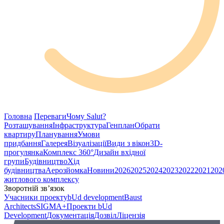
Головна
Переваги
Чому Salut?
Розташування
Інфраструктура
Генплан
Обрати
квартиру
Планування
Умови
придбання
Галерея
Візуалізації
Види з вікон
3D-
прогулянка
Комплекс 360°
Дизайн вхідної
групи
Будівництво
Хід
будівництва
Аерозйомка
Новини
2026
2025
2024
2023
2022
2021
202
житлового комплексу
Зворотній зв’язок
Учасники проекту
bUd development
Baust
Architects
SIGMA+
Проекти bUd
Development
Документація
Дозвіл
Ліцензія