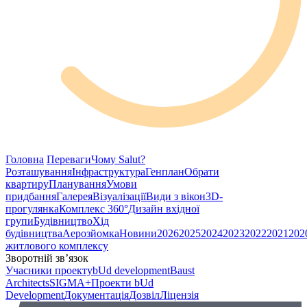
Головна
Переваги
Чому Salut?
Розташування
Інфраструктура
Генплан
Обрати
квартиру
Планування
Умови
придбання
Галерея
Візуалізації
Види з вікон
3D-
прогулянка
Комплекс 360°
Дизайн вхідної
групи
Будівництво
Хід
будівництва
Аерозйомка
Новини
2026
2025
2024
2023
2022
2021
202
житлового комплексу
Зворотній зв’язок
Учасники проекту
bUd development
Baust
Architects
SIGMA+
Проекти bUd
Development
Документація
Дозвіл
Ліцензія